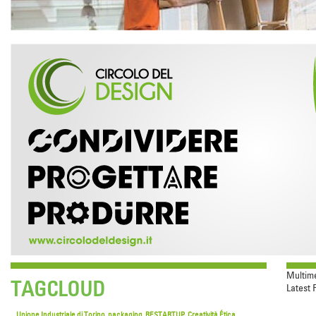
Multim
TAGCLOUD
Latest 
Unione Industriale di Torino
packaging
RESTARTUP
Creatività Ética