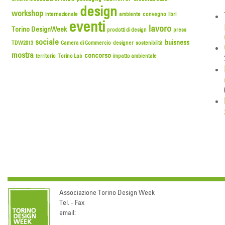
design
workshop
internazionale
ambiente
convegno
libri
eventi
lavoro
Torino DesignWeek
prodotti di design
press
sociale
buisness
TDW2013
Camera di Commercio
designer
sostenibilità
mostra
concorso
territorio
Torino Lab
impatto ambientale
Associazione Torino Design Week
Tel. - Fax
email: